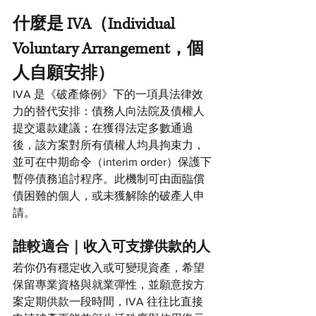
什麼是 IVA（Individual 
Voluntary Arrangement，個
人自願安排）
IVA 是《破產條例》下的一項具法律效
力的替代安排：債務人向法院及債權人
提交還款建議；在獲得法定多數通過
後，該方案對所有債權人均具拘束力，
並可在中期命令（interim order）保護下
暫停債務追討程序。此機制可由面臨償
債困難的個人，或未獲解除的破產人申
請。
誰較適合｜收入可支撐供款的人
若你仍有穩定收入或可變現資產，希望
保留專業資格與就業彈性，並願意按方
案定期供款一段時間，IVA 往往比直接