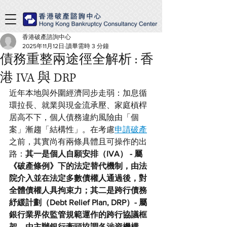
香港破產諮詢中心
2025年11月12日
讀畢需時 3 分鐘
債務重整兩途徑全解析 : 香
港 IVA 與 DRP
近年本地與外圍經濟同步走弱：加息循
環拉長、就業與現金流承壓、家庭槓桿
居高不下，個人債務違約風險由「個
案」漸趨「結構性」。在考慮
申請破產
之前，其實尚有兩條具體且可操作的出
路：
其一是個人自願安排（IVA） - 屬
《破產條例》下的法定替代機制，由法
院介入並在法定多數債權人通過後，對
全體債權人具拘束力；其二是跨行債務
紓緩計劃（Debt Relief Plan, DRP）- 屬
銀行業界依監管規範運作的跨行協議框
架，由主辦銀行牽頭協調各涉資機構，