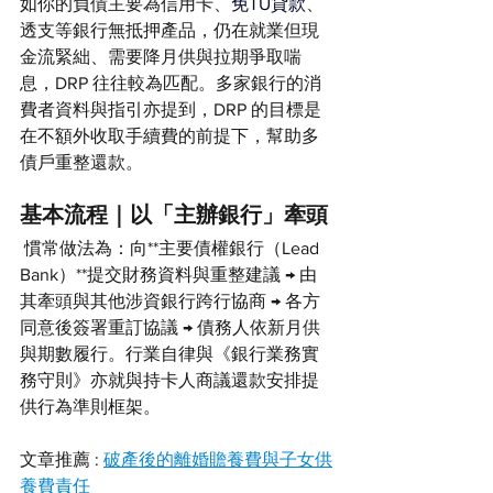
如你的負債主要為信用卡、
免TU貸款
、
透支等銀行無抵押產品，仍在就業但現
金流緊絀、需要降月供與拉期爭取喘
息，DRP 往往較為匹配。多家銀行的消
費者資料與指引亦提到，DRP 的目標是
在不額外收取手續費的前提下，幫助多
債戶重整還款。
基本流程｜以「主辦銀行」牽頭
 慣常做法為：向**主要債權銀行（Lead 
Bank）**提交財務資料與重整建議 → 由
其牽頭與其他涉資銀行跨行協商 → 各方
同意後簽署重訂協議 → 債務人依新月供
與期數履行。行業自律與《銀行業務實
務守則》亦就與持卡人商議還款安排提
供行為準則框架。
文章推薦 : 
破產後的離婚贍養費與子女供
養費責任