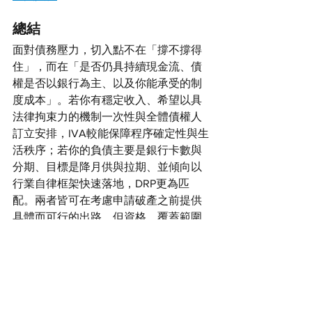
總結
面對債務壓力，切入點不在「撐不撐得
住」，而在「是否仍具持續現金流、債
權是否以銀行為主、以及你能承受的制
度成本」。若你有穩定收入、希望以具
法律拘束力的機制一次性與全體債權人
訂立安排，IVA較能保障程序確定性與生
活秩序；若你的負債主要是銀行卡數與
分期、目標是降月供與拉期、並傾向以
行業自律框架快速落地，DRP更為匹
配。兩者皆可在考慮申請破產之前提供
具體而可行的出路，但資格、覆蓋範圍
與對非銀行債的處理差異明顯。最佳做
法，是先盤點資產負債與現金流，列出
債權結構與必要生活開支，再對照本文
的制度特徵與流程，按風險承受度選擇
—必要時諮詢專業機構，以確保方案可