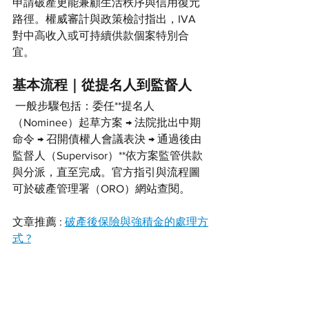
申請破產更能兼顧生活秩序與信用復元
路徑。權威審計與政策檢討指出，IVA 
對中高收入或可持續供款個案特別合
宜。
基本流程｜從提名人到監督人
 一般步驟包括：委任**提名人
（Nominee）起草方案 → 法院批出中期
命令 → 召開債權人會議表決 → 通過後由
監督人（Supervisor）**依方案監管供款
與分派，直至完成。官方指引與流程圖
可於破產管理署（ORO）網站查閱。
文章推薦 : 
破產後保險與強積金的處理方
式 ?